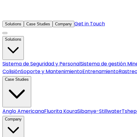
Get in Touch
Solutions
Case Studies
Company
Solutions
Sistema de Seguridad y Personal
Sistema de gestión Min
Colisión
Soporte y Mantenimiento
Entrenamiento
Rastreo
Case Studies
Anglo Americana
Fluorita Koura
Sibanye-Stillwater
Tshep
Company